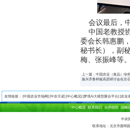
会议最后，中
中国老教授协
委会长韩惠鹏
秘书长），副
梅、张振峰等
上一篇：
中国农业（食品）绿
振兴齐鲁样板高层研讨会在京
友情链接： [
中国农业市场网
] [
中农天诺
] [
中心概况
] [
梦境Ai大模型聚合平台
] [
农业
中心概况
|
联系我们
|
合作组织
|
战略
中农
联系地址：北京市圆明园西