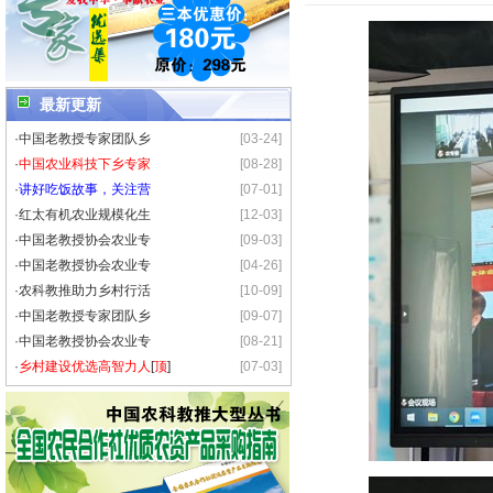
最新更新
·
中国老教授专家团队乡
[03-24]
·
中国农业科技下乡专家
[08-28]
·
讲好吃饭故事，关注营
[07-01]
·
红太有机农业规模化生
[12-03]
·
中国老教授协会农业专
[09-03]
·
中国老教授协会农业专
[04-26]
·
农科教推助力乡村行活
[10-09]
·
中国老教授专家团队乡
[09-07]
·
中国老教授协会农业专
[08-21]
·
乡村建设优选高智力人
[
顶
]
[07-03]