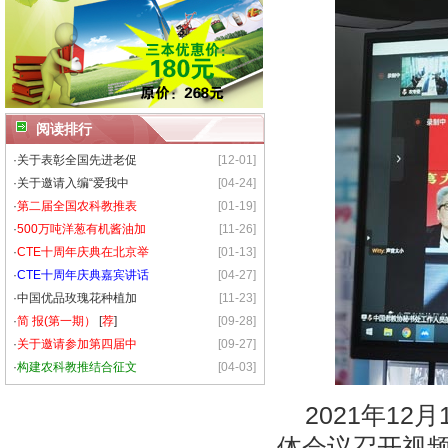
阅读排行
·
关于表彰全国先进老促
[12-01]
·
关于邀请入编“爱我中
[04-24]
·
第二届全国农科教推表
[01-19]
·
500万吨洋葱有机酱油加
[11-26]
·
CTE十周年庆典在北京举
[01-13]
·
CTE十周年庆典嘉宾讲话
[04-27]
·
中国优品玫瑰花种植加
[11-23]
·
简 报(第一期）
[
荐
]
[09-28]
·
关于邀请参加第四届中
[09-27]
·
构建农科教推结合征文
[04-03]
2021年12
体会议召开视