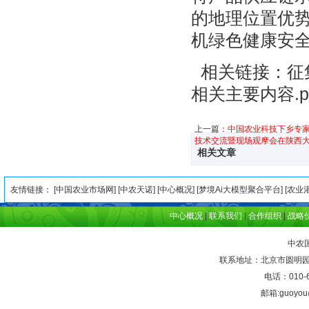
的地理位置优
机绿色健康安
相关链接：征
相关主要内容.p
上一篇：
中国农业科技下乡专
技术交流暨现场观摩会在陕西
相关文章
友情链接： [
中国农业市场网
] [
中农天诺
] [
中心概况
] [
梦境Ai大模型聚合平台
] [
农业
中心概况
|
联系我们
|
合作组织
|
战略
中农
联系地址：北京市圆明园西
电话：010-6
邮箱:guoyou