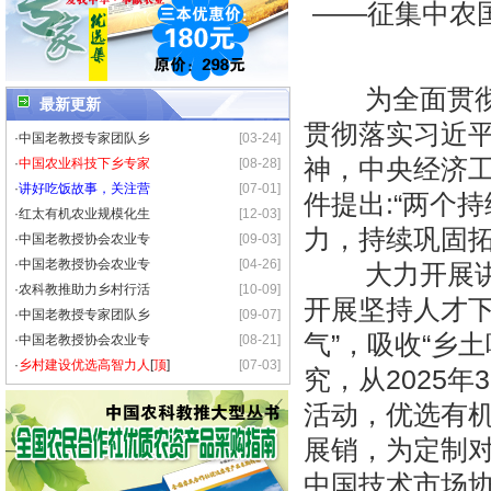
——征集中农
为全面贯彻党
最新更新
贯彻落实习近平
·
中国老教授专家团队乡
[03-24]
神，中央经济工
·
中国农业科技下乡专家
[08-28]
·
讲好吃饭故事，关注营
[07-01]
件提出:“两个
·
红太有机农业规模化生
[12-03]
力，持续巩固
·
中国老教授协会农业专
[09-03]
·
中国老教授协会农业专
[04-26]
大力开展讲好
·
农科教推助力乡村行活
[10-09]
开展坚持人才下
·
中国老教授专家团队乡
[09-07]
气”，吸收“乡
·
中国老教授协会农业专
[08-21]
·
乡村建设优选高智力人
[
顶
]
[07-03]
究，从2025
活动，优选有
展销，为定制
中国技术市场