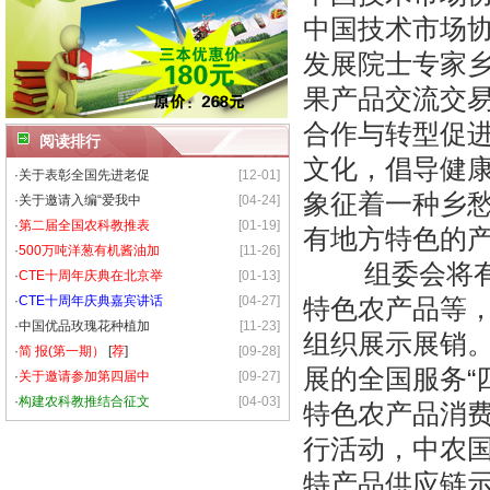
中国技术市场协
发展院士专家
果产品交流交易
合作与转型促
阅读排行
文化，倡导健
·
关于表彰全国先进老促
[12-01]
象征着一种乡
·
关于邀请入编“爱我中
[04-24]
·
第二届全国农科教推表
[01-19]
有地方特色的
·
500万吨洋葱有机酱油加
[11-26]
组委会将有机
·
CTE十周年庆典在北京举
[01-13]
·
CTE十周年庆典嘉宾讲话
[04-27]
特色农产品等，
·
中国优品玫瑰花种植加
[11-23]
组织展示展销
·
简 报(第一期）
[
荐
]
[09-28]
展的全国服务“
·
关于邀请参加第四届中
[09-27]
·
构建农科教推结合征文
[04-03]
特色农产品消费
行活动，中农
特产品供应链