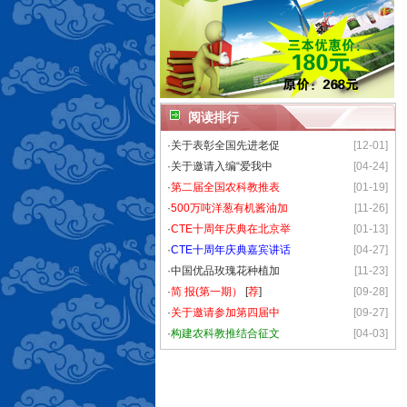
阅读排行
·
关于表彰全国先进老促
[12-01]
·
关于邀请入编“爱我中
[04-24]
·
第二届全国农科教推表
[01-19]
·
500万吨洋葱有机酱油加
[11-26]
·
CTE十周年庆典在北京举
[01-13]
·
CTE十周年庆典嘉宾讲话
[04-27]
·
中国优品玫瑰花种植加
[11-23]
·
简 报(第一期）
[
荐
]
[09-28]
·
关于邀请参加第四届中
[09-27]
·
构建农科教推结合征文
[04-03]