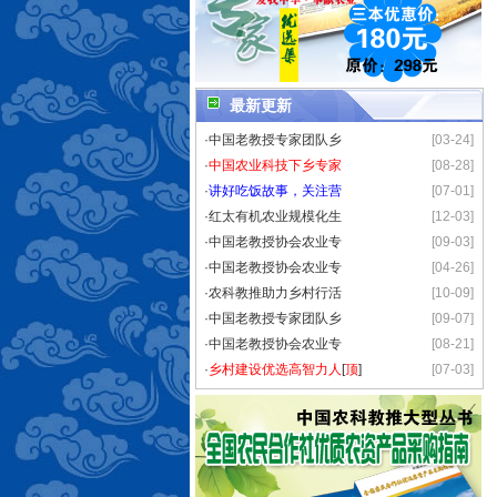
最新更新
·
中国老教授专家团队乡
[03-24]
·
中国农业科技下乡专家
[08-28]
·
讲好吃饭故事，关注营
[07-01]
·
红太有机农业规模化生
[12-03]
·
中国老教授协会农业专
[09-03]
·
中国老教授协会农业专
[04-26]
·
农科教推助力乡村行活
[10-09]
·
中国老教授专家团队乡
[09-07]
·
中国老教授协会农业专
[08-21]
·
乡村建设优选高智力人
[
顶
]
[07-03]