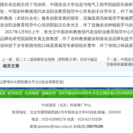
团长张志斌主持了培训班。中国农业大学信息与电气工程学院副院长陈昕
告；中国农科教推现代农业职业教育指导中心常务副主任乔丰文，作了加
科教推（农技社会化）服务创新发展的报告，设施蔬菜高效栽培平衡施肥
农业职业教育指导中心培训部副主任朱光文，作了设施农业种植能手与
2017年1月9日上午，朱光文中国农科教推现代农业职业教育指导中
品牌化研究院副院长黄志发教授，作了农科教推建设助推农业品牌化提升
业科技下乡专家团传统口味蔬菜栽培专家组组长曹华，作了传统口味蔬菜
上一篇：
第二十二届国家职业资格（肥料配方师）培训与鉴定
下一篇：
中国农
洋葱有机健康调
相关文章
况
] [
梦境Ai大模型聚合平台
] [
农业灌溉管道
]
概况
|
联系我们
|
合作组织
|
战略伙伴
|
京ICP备09044653号-4 京公网安备110108003
中农国优（北京）科技推广中心
联系地址：北京市圆明园西路2号中国农业大学43信箱 邮编：100193
电话：010-62890276 传真：010-62733339
邮箱:guoyou@nacc.org.cn 在线QQ:
38579196