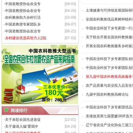
·
中国老教授协会农业专
[09-03]
土壤健康与可持续发展国际研
·
中国老教授协会农业专
[04-26]
·
·
农科教推助力乡村行活
[10-09]
全国农科教推优品果树种植科
·
·
中国老教授专家团队乡
[09-07]
中国农业科技下乡专家团一行
·
·
中国老教授协会农业专
[08-21]
关于联合开展全国农科教推服
·
·
乡村建设优选高智力人
[
顶
]
[07-03]
开展全国农科教推服务乡村振
·
中国农业科技下乡专家团队创
·
中国农业科技下乡专家团队创
·
第九届中国农科教推高效服务
·
农产品质量与农业投入品安全
·
九届中国农科教推高峰论坛
·
中国农业科技下乡专家团优品
·
阅读排行
东坡故居第七届爱媛38评选
·
·
关于表彰全国先进老促
[12-01]
辽宁省农业产业化协会三届三
·
·
关于邀请入编“爱我中
[04-24]