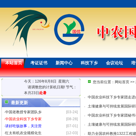
本站首页
考证证书
新闻中心
科技下乡
会议论坛
培
今天：126年8月8日 星期六
您当前位置：
网站首页
>>
请调整您的计算机日期! 节气：
本月23日
处暑
中国农业科技下乡专家团走进
·
最新更新
土壤健康与可持续发展国际研
·
·
中国老教授专家团队乡
[03-24]
中国农业科技下乡专家团秘书
·
·
中国农业科技下乡专家
[08-28]
土壤健康与可持续发展国际研
·
·
讲好吃饭故事，关注营
[07-01]
·
红太有机农业规模化生
[12-03]
助力全国农科教推1322工
·